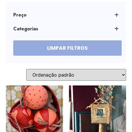
Preço
Categorias
Bases
Detalhes
É pra presente
LIMPAR FILTROS
Edições Jahjah
Festa Inteirinha
Filha única
Florindo
Papiart
Tá na Mesa