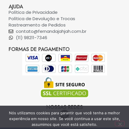
AJUDA
Política de Privacidade
Política de Devolução e Trocas
Rastreamento de Pedidos
contato@fernandajahjah.com.br
(11) 98211-7346
FORMAS DE PAGAMENTO
NOSSAS REDES
Nós utilizamos cookies para garantir que você tenha a melhor
experiência em nosso site. Se você continua a usar este site,
assumimos que você está satisfeito.